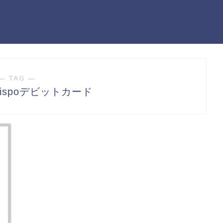
― TAG ―
 Dispoデビットカード