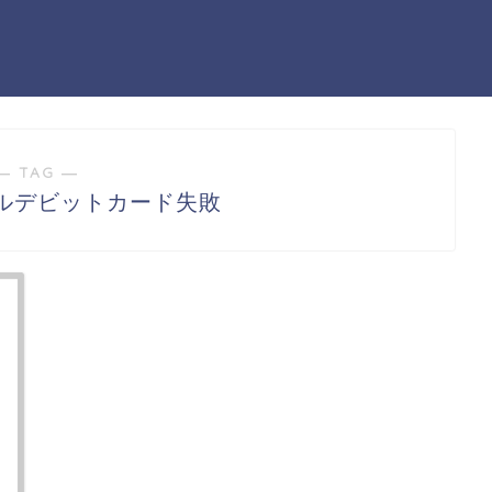
― TAG ―
ルデビットカード失敗