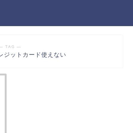
― TAG ―
レジットカード使えない