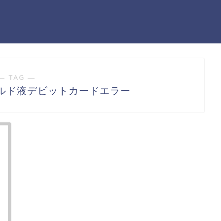
― TAG ―
ルド液デビットカードエラー