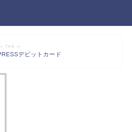
― TAG ―
PRESSデビットカード