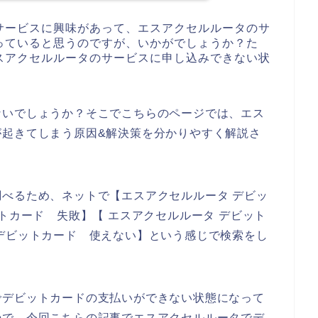
サービスに興味があって、エスアクセルルータのサ
っていると思うのですが、いかがでしょうか？た
スアクセルルータのサービスに申し込みできない状
ないでしょうか？そこでこちらのページでは、エス
が起きてしまう原因&解決策を分かりやすく解説さ
べるため、ネットで【エスアクセルルータ デビッ
トカード 失敗】【 エスアクセルルータ デビット
デビットカード 使えない】という感じで検索をし
でデビットカードの支払いができない状態になって
ので、今回こちらの記事でエスアクセルルータでデ