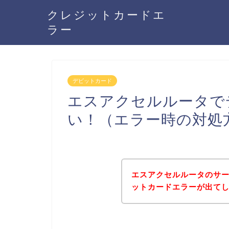
クレジットカードエ
ラー
デビットカード
エスアクセルルータで
い！（エラー時の対処
エスアクセルルータのサ
ットカードエラーが出て