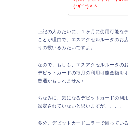
(･∀･`*)＾＾
上記の人みたいに、１ヶ月に使用可能な
ことが理由で、エスアクセルルータのお
りの数いるみたいですよ。
なので、もしも、エスアクセルルータの
デビットカードの毎月の利用可能金額を
普通かもしれません♪
ちなみに、気になるデビットカードの利
設定されていないと思いますが、、、。
多分、デビットカードエラーで困ってい