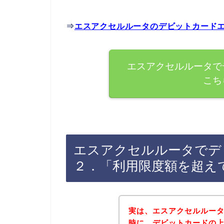
⇒
エスアクセルルータのデビットカード
エスアクセルルータで
こち
エスアクセルルータでデ
２．「利用限度額を超え
実は、エスアクセルルー
時に、デビットカードの