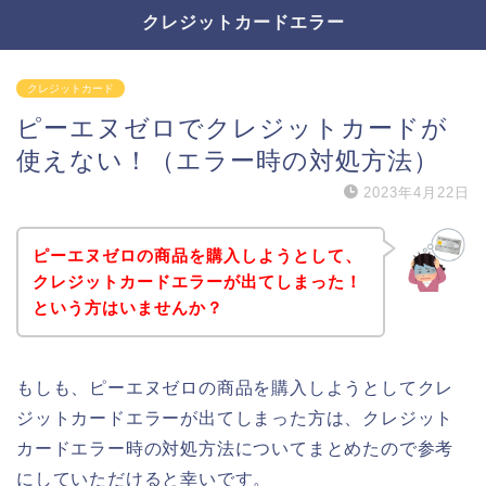
クレジットカードエラー
クレジットカード
ピーエヌゼロでクレジットカードが
使えない！（エラー時の対処方法）
2023年4月22日
ピーエヌゼロの商品を購入しようとして、
クレジットカードエラーが出てしまった！
という方はいませんか？
もしも、ピーエヌゼロの商品を購入しようとしてクレ
ジットカードエラーが出てしまった方は、クレジット
カードエラー時の対処方法についてまとめたので参考
にしていただけると幸いです。