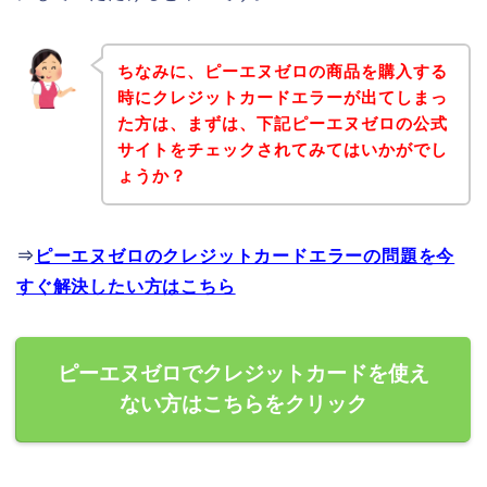
ちなみに、ピーエヌゼロの商品を購入する
時にクレジットカードエラーが出てしまっ
た方は、まずは、下記ピーエヌゼロの公式
サイトをチェックされてみてはいかがでし
ょうか？
⇒
ピーエヌゼロのクレジットカードエラーの問題を今
すぐ解決したい方はこちら
ピーエヌゼロでクレジットカードを使え
ない方はこちらをクリック