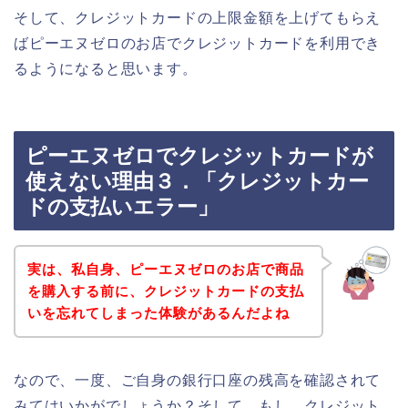
そして、クレジットカードの上限金額を上げてもらえ
ばピーエヌゼロのお店でクレジットカードを利用でき
るようになると思います。
ピーエヌゼロでクレジットカードが
使えない理由３．「クレジットカー
ドの支払いエラー」
実は、私自身、ピーエヌゼロのお店で商品
を購入する前に、クレジットカードの支払
いを忘れてしまった体験があるんだよね
なので、一度、ご自身の銀行口座の残高を確認されて
みてはいかがでしょうか？そして、もし、クレジット