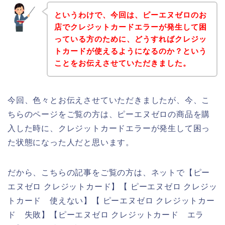
というわけで、今回は、ピーエヌゼロのお
店でクレジットカードエラーが発生して困
っている方のために、どうすればクレジッ
トカードが使えるようになるのか？という
ことをお伝えさせていただきました。
今回、色々とお伝えさせていただきましたが、今、こ
ちらのページをご覧の方は、ピーエヌゼロの商品を購
入した時に、クレジットカードエラーが発生して困っ
た状態になった人だと思います。
だから、こちらの記事をご覧の方は、ネットで【ピー
エヌゼロ クレジットカード】【 ピーエヌゼロ クレジッ
トカード 使えない】【 ピーエヌゼロ クレジットカー
ド 失敗】【ピーエヌゼロ クレジットカード エラ