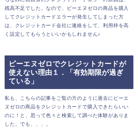
残高不足でした。なので、ピーエヌゼロの商品を購入
してクレジットカードエラーが発生してしまった方
は、クレジットカード会社に連絡をして、利用枠を高
く設定してもらうといいかもしれません♪
ピーエヌゼロでクレジットカードが
使えない理由１．「有効期限が過ぎ
ている」
私も、こちらの記事をご覧の方のように過去にピーエ
ヌゼロの商品をクレジットカードで購入できたらいい
のに！と、思って色々と検索して調べた体験がありま
した。でも、、、。