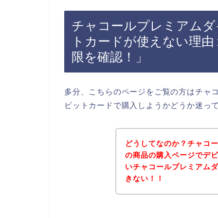
チャコールプレミアムダ
トカードが使えない理由
限を確認！」
多分、こちらのページをご覧の方はチャ
ビットカードで購入しようかどうか迷っ
どうしてなのか？チャコ
の商品の購入ページでデ
いチャコールプレミアム
きない！！