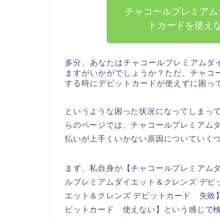
チャコールプレミアム
トカードを使え
多分、あなたはチャコールプレミアムダ
ますがいかがでしょうか？ただ、チャコ
する時にデビットカードが使えずに困っ
というような困った状況になってしまっ
らのページでは、チャコールプレミアム
払いが上手くいかない原因についていく
まず、私自身が【チャコールプレミアムダ
ルプレミアムダイエット＆クレンズ デビ
エット＆クレンズ デビットカード 失敗
ビットカード 使えない】という感じで