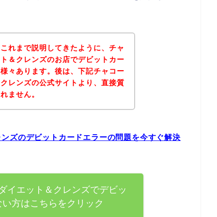
？これまで説明してきたように、チャ
ット＆クレンズのお店でデビットカー
は様々あります。後は、下記チャコー
＆クレンズの公式サイトより、直接質
しれません。
レンズのデビットカードエラーの問題を今すぐ解決
ダイエット＆クレンズでデビッ
ない方はこちらをクリック