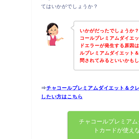
てはいかがでしょうか？
いかがだったでしょうか
コールプレミアムダイエ
ドエラーが発生する原因
ルプレミアムダイエット
問されてみるといいかも
⇒
チャコールプレミアムダイエット＆ク
したい方はこちら
チャコールプレミアム
トカードが使え