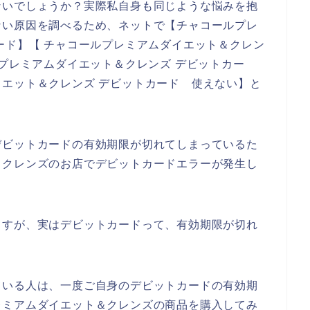
ないでしょうか？実際私自身も同じような悩みを抱
ない原因を調べるため、ネットで【チャコールプレ
ード】【 チャコールプレミアムダイエット＆クレン
ルプレミアムダイエット＆クレンズ デビットカー
エット＆クレンズ デビットカード 使えない】と
デビットカードの有効期限が切れてしまっているた
＆クレンズのお店でデビットカードエラーが発生し
。
ますが、実はデビットカードって、有効期限が切れ
ている人は、一度ご自身のデビットカードの有効期
レミアムダイエット＆クレンズの商品を購入してみ