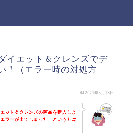
ダイエット＆クレンズでデ
い！（エラー時の対処方
2021年5月13日
イエット＆クレンズの商品を購入しよ
ドエラーが出てしまった！という方は