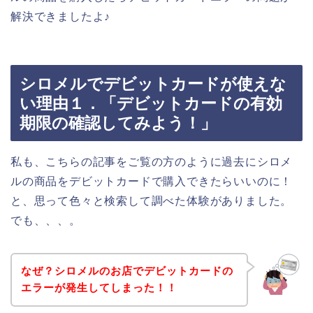
解決できましたよ♪
シロメルでデビットカードが使えな
い理由１．「デビットカードの有効
期限の確認してみよう！」
私も、こちらの記事をご覧の方のように過去にシロメ
ルの商品をデビットカードで購入できたらいいのに！
と、思って色々と検索して調べた体験がありました。
でも、、、。
なぜ？シロメルのお店でデビットカードの
エラーが発生してしまった！！