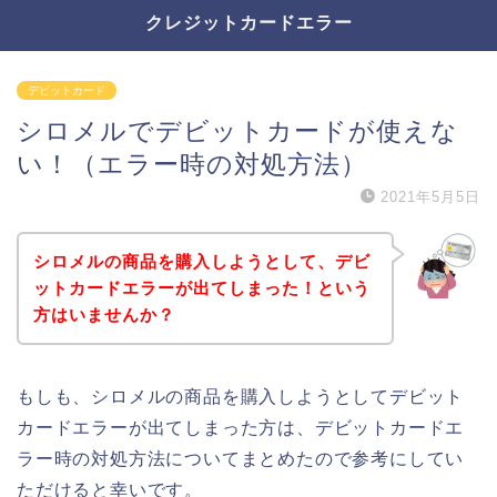
クレジットカードエラー
デビットカード
シロメルでデビットカードが使えな
い！（エラー時の対処方法）
2021年5月5日
シロメルの商品を購入しようとして、デビ
ットカードエラーが出てしまった！という
方はいませんか？
もしも、シロメルの商品を購入しようとしてデビット
カードエラーが出てしまった方は、デビットカードエ
ラー時の対処方法についてまとめたので参考にしてい
ただけると幸いです。