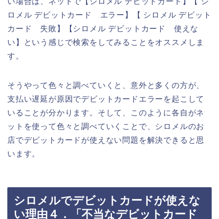
い場合は、ネットで【シロメル デビットカード】【 シ
ロメル デビットカード エラー】【 シロメル デビット
カード 失敗】【シロメル デビットカード 使えな
い】という感じで検索をしてみることをオススメしま
す。
そうやって色々と調べていくと、意外と多くの方が、
支払い遅延が原因でデビットカードエラーを起こして
いることが分かります。そして、このように各自がネ
ットを使って色々と調べていくことで、シロメルのお
店でデビットカードが使えない問題を解決できると思
います。
シロメルでデビットカードが使えな
い理由４．「不当なデビットカード