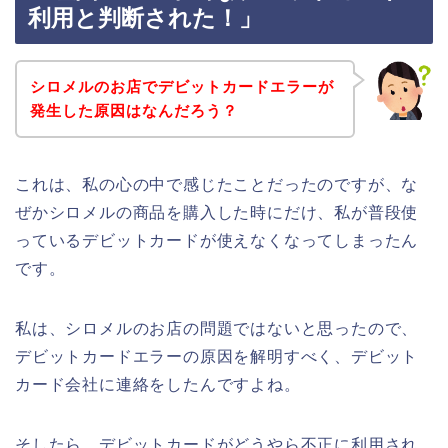
利用と判断された！」
シロメルのお店でデビットカードエラーが
発生した原因はなんだろう？
これは、私の心の中で感じたことだったのですが、な
ぜかシロメルの商品を購入した時にだけ、私が普段使
っているデビットカードが使えなくなってしまったん
です。
私は、シロメルのお店の問題ではないと思ったので、
デビットカードエラーの原因を解明すべく、デビット
カード会社に連絡をしたんですよね。
そしたら、デビットカードがどうやら不正に利用され