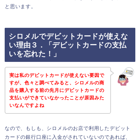
と思います。
シロメルでデビットカードが使えな
い理由３．「デビットカードの支払
いを忘れた！」
実は私のデビットカードが使えない要因で
すが、色々と調べてみると、シロメルの商
品を購入する前の先月にデビットカードの
支払いができていなかったことが原因みた
いなんですよね
なので、もしも、シロメルのお店で利用したデビット
カードの銀行口座に入金がされていないのであれば、