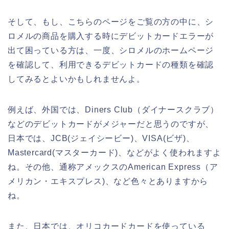
そして、もし、こちらのページをご覧の方の中に、シ
ロメルの商品を購入する時にデビットカードエラーが
出て困っている方は、一度、シロメルのホームページ
を確認して、利用できるデビットカードの種類を確認
してみるとよいかもしれませんよ。
例えば、外国では、Diners Club（ダイナースクラブ）
などのデビットカードがメジャーだと思うのですが、
日本では、JCB(ジェイシービー)、VISA(ビザ)、
Mastercard(マスターカード)、などがよく使われますよ
ね。その他、通称アメックスのAmerican Express（ア
メリカン・エキスプレス)、など色々とありますから
ね。
また、日本では、オリコカードカードを使っている