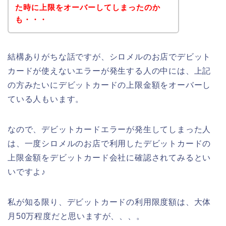
た時に上限をオーバーしてしまったのか
も・・・
結構ありがちな話ですが、シロメルのお店でデビット
カードが使えないエラーが発生する人の中には、上記
の方みたいにデビットカードの上限金額をオーバーし
ている人もいます。
なので、デビットカードエラーが発生してしまった人
は、一度シロメルのお店で利用したデビットカードの
上限金額をデビットカード会社に確認されてみるとい
いですよ♪
私が知る限り、デビットカードの利用限度額は、大体
月50万程度だと思いますが、、、。