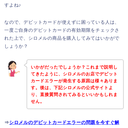
すよね♪
なので、デビットカードが使えずに困っている人は、
一度ご自身のデビットカードの有効期限をチェックさ
れた上で、シロメルの商品を購入してみてはいかがで
しょうか？
いかがだったでしょうか？これまで説明し
てきたように、シロメルのお店でデビット
カードエラーが発生する原因は様々ありま
す。後は、下記シロメルの公式サイトよ
り、直接質問されてみるといいかもしれま
せん。
⇒
シロメルのデビットカードエラーの問題を今すぐ解