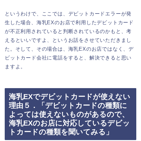
というわけで、ここでは、デビットカードエラーが発
生した場合、海乳EXのお店で利用したデビットカード
が不正利用されていると判断されているのかもと、考
えるといいですよ、というお話をさせていただきまし
た。そして、その場合は、海乳EXのお店ではなく、デ
ビットカード会社に電話をすると、解決できると思い
ますよ。
海乳EXでデビットカードが使えない
理由５．「デビットカードの種類に
よっては使えないものがあるので、
海乳EXのお店に対応しているデビッ
トカードの種類を聞いてみる」