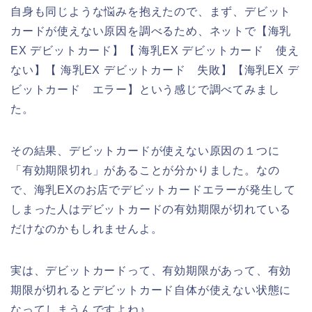
自身も同じような悩みを抱えたので、まず、デビット
カードが使えない原因を調べるため、ネットで【海乳
EX デビットカード】【 海乳EX デビットカード 使え
ない】【 海乳EX デビットカード 失敗】【海乳EX デ
ビットカード エラー】という感じで調べてみまし
た。
その結果、デビットカードが使えない原因の１つに
「有効期限切れ」があることが分かりました。なの
で、海乳EXのお店でデビットカードエラーが発生して
しまった人はデビットカードの有効期限が切れている
だけなのかもしれませんよ。
実は、デビットカードって、有効期限があって、有効
期限が切れるとデビットカード自体が使えない状態に
なってしまうんですよね♪