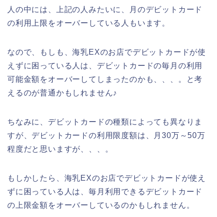
人の中には、上記の人みたいに、月のデビットカード
の利用上限をオーバーしている人もいます。
なので、もしも、海乳EXのお店でデビットカードが使
えずに困っている人は、デビットカードの毎月の利用
可能金額をオーバーしてしまったのかも、、、。と考
えるのが普通かもしれません♪
ちなみに、デビットカードの種類によっても異なりま
すが、デビットカードの利用限度額は、月30万～50万
程度だと思いますが、、、。
もしかしたら、海乳EXのお店でデビットカードが使え
ずに困っている人は、毎月利用できるデビットカード
の上限金額をオーバーしているのかもしれません。