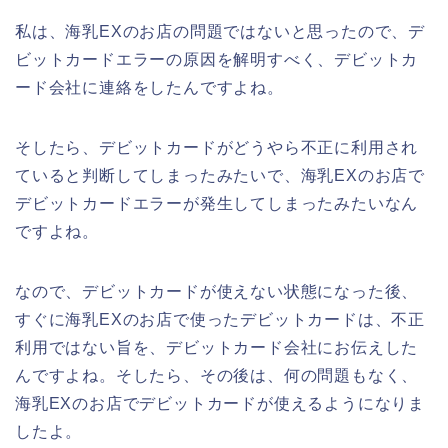
私は、海乳EXのお店の問題ではないと思ったので、デ
ビットカードエラーの原因を解明すべく、デビットカ
ード会社に連絡をしたんですよね。
そしたら、デビットカードがどうやら不正に利用され
ていると判断してしまったみたいで、海乳EXのお店で
デビットカードエラーが発生してしまったみたいなん
ですよね。
なので、デビットカードが使えない状態になった後、
すぐに海乳EXのお店で使ったデビットカードは、不正
利用ではない旨を、デビットカード会社にお伝えした
んですよね。そしたら、その後は、何の問題もなく、
海乳EXのお店でデビットカードが使えるようになりま
したよ。