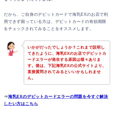
だから、ご自身のデビットカードで海乳EXのお店で利
用できず困っている方は、デビットカードの有効期限
をチェックされてみることをオススメします。
いかがだったでしょうか？これまで説明し
てきたように、海乳EXのお店でデビットカ
ードエラーが発生する原因は様々ありま
す。後は、下記海乳EXの公式サイトより、
直接質問されてみるといいかもしれませ
ん。
⇒
海乳EXのデビットカードエラーの問題を今すぐ解決
したい方はこちら