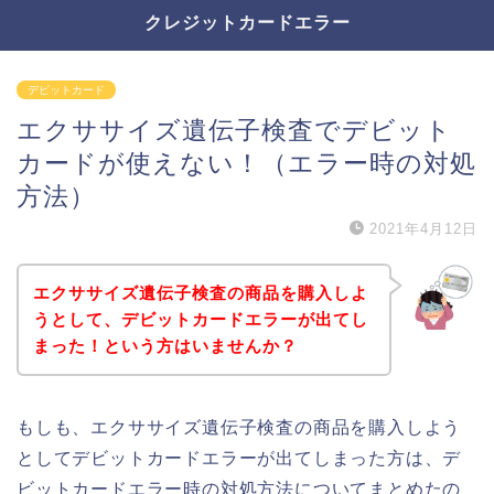
クレジットカードエラー
デビットカード
エクササイズ遺伝子検査でデビット
カードが使えない！（エラー時の対処
方法）
2021年4月12日
エクササイズ遺伝子検査の商品を購入しよ
うとして、デビットカードエラーが出てし
まった！という方はいませんか？
もしも、エクササイズ遺伝子検査の商品を購入しよう
としてデビットカードエラーが出てしまった方は、デ
ビットカードエラー時の対処方法についてまとめたの