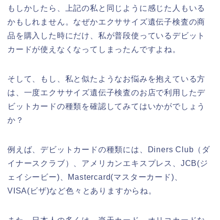
もしかしたら、上記の私と同じように感じた人もいる
かもしれません。なぜかエクササイズ遺伝子検査の商
品を購入した時にだけ、私が普段使っているデビット
カードが使えなくなってしまったんですよね。
そして、もし、私と似たようなお悩みを抱えている方
は、一度エクササイズ遺伝子検査のお店で利用したデ
ビットカードの種類を確認してみてはいかがでしょう
か？
例えば、デビットカードの種類には、Diners Club（ダ
イナースクラブ）、アメリカンエキスプレス、JCB(ジ
ェイシービー)、Mastercard(マスターカード)、
VISA(ビザ)など色々とありますからね。