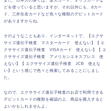
また、日本人の多くは、楽天カード、オリコカードな
どを使っていると思いますが、それ以外にも、dカー
ド、三井住友カードなど色々な種類のデビットカード
がありますからね。
そのようなこともあり、インターネットで、【エクサ
サイズ遺伝子検査 マスターカード 使えない】【 エ
クササイズ遺伝子検査 VISAカード 使えない】【 エ
クササイズ遺伝子検査 アメリカンエキスプレス 使
えない】【 エクササイズ遺伝子検査 JCB 使えな
い】という感じで色々と検索してみることにしまし
た。
なので、エクササイズ遺伝子検査のお店で利用できる
デビットカードの種類を確認の上、商品を購入すると
よいかもしれませんよ。