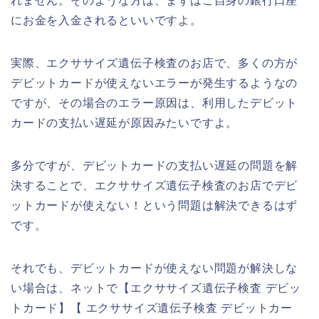
れません。そのような方は、まずはご自身の銀行口座
にお金を入金されるといいですよ。
実際、エクササイズ遺伝子検査のお店で、多くの方が
デビットカードが使えないエラーが発生するようなの
ですが、その場合のエラー原因は、利用したデビット
カードの支払い遅延が原因みたいですよ。
多分ですが、デビットカードの支払い遅延の問題を解
決することで、エクササイズ遺伝子検査のお店でデビ
ットカードが使えない！という問題は解決できるはず
です。
それでも、デビットカードが使えない問題が解決しな
い場合は、ネットで【エクササイズ遺伝子検査 デビッ
トカード】【 エクササイズ遺伝子検査 デビットカー