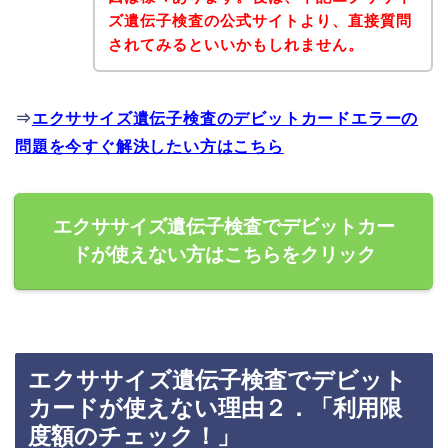
ズ遺伝子検査の公式サイトより、直接質問
されてみるといいかもしれません。
⇒
エクササイズ遺伝子検査のデビットカードエラーの
問題を今すぐ解決したい方はこちら
エクササイズ遺伝子検査でデビットカー
ドが使えない方はこちらをクリック
エクササイズ遺伝子検査でデビット
カードが使えない理由２．「利用限
度額のチェック！」