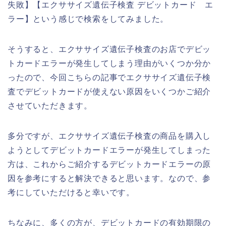
失敗】【エクササイズ遺伝子検査 デビットカード エ
ラー】という感じで検索をしてみました。
そうすると、エクササイズ遺伝子検査のお店でデビッ
トカードエラーが発生してしまう理由がいくつか分か
ったので、今回こちらの記事でエクササイズ遺伝子検
査でデビットカードが使えない原因をいくつかご紹介
させていただきます。
多分ですが、エクササイズ遺伝子検査の商品を購入し
ようとしてデビットカードエラーが発生してしまった
方は、これからご紹介するデビットカードエラーの原
因を参考にすると解決できると思います。なので、参
考にしていただけると幸いです。
ちなみに、多くの方が、デビットカードの有効期限の