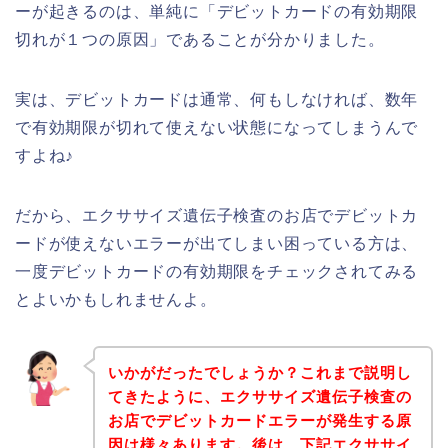
ーが起きるのは、単純に「デビットカードの有効期限
切れが１つの原因」であることが分かりました。
実は、デビットカードは通常、何もしなければ、数年
で有効期限が切れて使えない状態になってしまうんで
すよね♪
だから、エクササイズ遺伝子検査のお店でデビットカ
ードが使えないエラーが出てしまい困っている方は、
一度デビットカードの有効期限をチェックされてみる
とよいかもしれませんよ。
いかがだったでしょうか？これまで説明し
てきたように、エクササイズ遺伝子検査の
お店でデビットカードエラーが発生する原
因は様々あります。後は、下記エクササイ