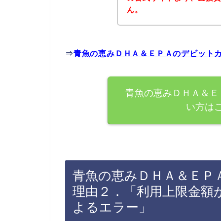
ん。
⇒
青魚の恵みＤＨＡ＆ＥＰＡのデビット
青魚の恵みＤＨＡ＆Ｅ
い方は
青魚の恵みＤＨＡ＆ＥＰ
理由２．「利用上限金額
よるエラー」